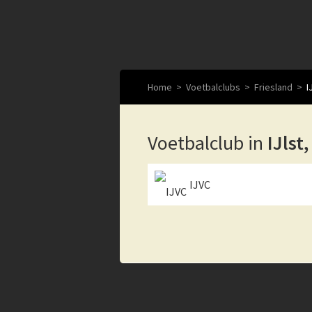
Home
Voetbalclubs
Friesland
I
Voetbalclub in
IJlst
IJVC