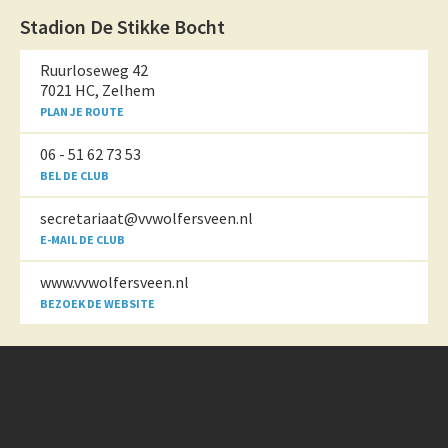
Stadion De Stikke Bocht
Ruurloseweg 42
7021 HC
,
Zelhem
PLAN JE ROUTE
06 - 51 62 73 53
BEL DE CLUB
secretariaat@vvwolfersveen.nl
E-MAIL DE CLUB
www.vvwolfersveen.nl
BEZOEK DE WEBSITE